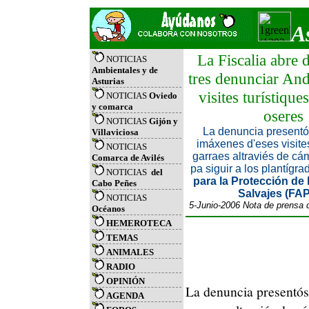
A
La Fiscalia abre d
NOTICIAS
Ambientales y de
tres denunciar An
Asturias
visites turístique
NOTICIAS
Oviedo
y comarca
oseres
NOTICIAS
Gijón y
La denuncia presentós
Villaviciosa
imáxenes d'eses visite
NOTICIAS
garraes altraviés de cá
Comarca de Avilés
pa siguir a los plantígr
NOTICIAS
del
para la Protección de
Cabo Peñes
Salvajes (FA
NOTICIAS
5-Junio-2006 Nota de prensa
Océanos
HEMEROTECA
TEMAS
ANIMALES
RADIO
OPINIÓN
La denuncia presentóse
AGENDA