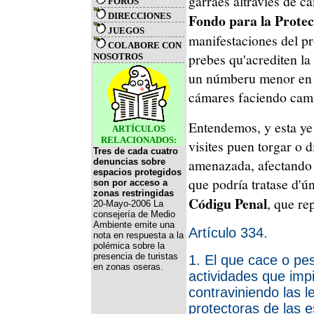
garraes altraviés de cá
FOROS
DIRECCIONES
Fondo para la Protec
JUEGOS
manifestaciones del pr
COLABORE CON
prebes qu'acrediten la
NOSOTROS
un númberu menor en 20
cámares faciendo cami
Entendemos, y esta ye 
ARTÍCULOS
RELACIONADOS:
visites puen torgar o d
Tres de cada cuatro
amenazada, afectando 
denuncias sobre
espacios protegidos
que podría tratase d'ún
son por acceso a
zonas restringidas
Códigu Penal
, que re
20-Mayo-2006 La
consejería de Medio
Ambiente emite una
Artículo 334.
nota en respuesta a la
polémica sobre la
presencia de turistas
1. El que cace o pe
en zonas oseras.
actividades que impi
contraviniendo las l
protectoras de las e