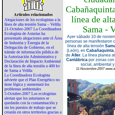
Cabañaquinta
Artículos relacionados
línea de alt
Alegaciones de los ecologistas a la
línea de alta tensión Sama – Velilla
Sama - V
21-Octubre-2007 La Coordinadora
Ecologista de Asturias ha
Ayer sábado 10 de noviem
presentado alegaciones ante el Área
personas se manifestaron c
de Industria y Energia de la
línea de alta tensión
Sam
Delegación de Gobierno, en el
(León), en
Cabañaquinta
trámite de información pública de
de
Aller
. La línea planea at
la Autorización Administrativa y
Cantábrica
por zonas con
Declaración de Impacto Ambiental
social, ambiental y
de la línea de alta tensión a 400 kv
11-Noviembre-2007 www.a
de Sama a Velilla
La Coordinadora Ecologista
advierte que el Plan Energético no
tiene lógica y aumentará los
problemas ambientales
5-Octubre-2007 Los ecologistas
alertan que los asturianos se
quedarán con la contaminación y
sin los puestos de trabajo que se
crearán en otros territorios gracias a