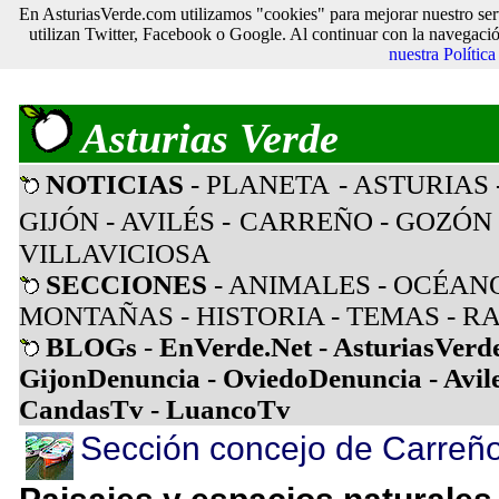
En AsturiasVerde.com utilizamos "cookies" para mejorar nuestro ser
utilizan Twitter, Facebook o Google. Al continuar con la navegaci
nuestra Polític
Asturias Verde
NOTICIAS
- PLANETA
- ASTURIAS
GIJÓN
- AVILÉS
-
CARREÑO
-
GOZÓN
VILLAVICIOSA
SECCIONES
-
ANIMALES
-
OCÉAN
MONTAÑAS
-
HISTORIA
-
TEMAS
-
RA
BLOGs
-
EnVerde.Net
-
AsturiasVerd
GijonDenuncia
-
OviedoDenuncia
-
Avil
CandasTv
-
LuancoTv
Sección concejo de Carreñ