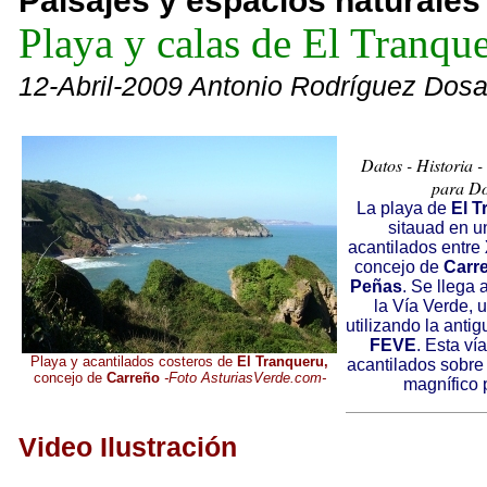
Paisajes y espacios naturales
Playa y calas de El Tranqu
12-Abril-2009 Antonio Rodríguez Dos
Datos - Historia -
para Do
La playa de
El T
sitauad en u
acantilados entre
concejo de
Carr
Peñas
. Se llega
la Vía Verde, 
utilizando la antig
FEVE
. Esta ví
Playa y acantilados costeros de
El Tranqueru,
acantilados sobre 
concejo de
Carreño
-Foto AsturiasVerde.com-
magnífico p
Video Ilustración