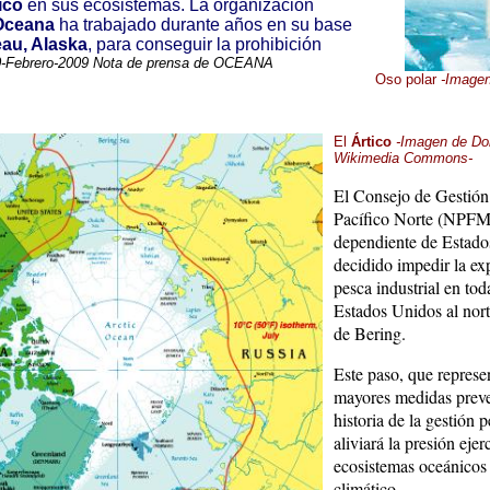
ico
en sus ecosistemas. La organización
Oceana
ha trabajado durante años en su base
au, Alaska
, para conseguir la prohibición
-Febrero-2009 Nota de prensa de OCEANA
Oso polar
-Imagen
El
Ártico
-Imagen de Do
Wikimedia Commons
-
El Consejo de Gestión
Pacífico Norte (NPFM
dependiente de Estado
decidido impedir la ex
pesca industrial en tod
Estados Unidos al nort
de Bering.
Este paso, que represe
mayores medidas preve
historia de la gestión 
aliviará la presión ejer
ecosistemas oceánicos
climático.