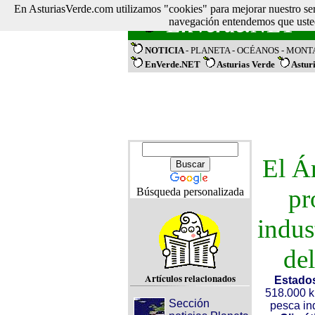
En AsturiasVerde.com utilizamos "cookies" para mejorar nuestro ser
EnVerde.NET
navegación entendemos que usted
NOTICIA
- PLANETA
- OCÉANOS
- MON
EnVerde.NET
Asturias Verde
Astur
El Á
pr
Búsqueda personalizada
indus
de
Artículos relacionados
Estado
518.000 k
Sección
pesca ind