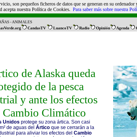
vicio, son pequeños ficheros de datos que se generan en su ordenador y
 acepta nuestra Política de Cookies.
Para saber más sobre nuestra Pol
TAÑAS
-
ANIMALES
iasVerde.org
CandasTV
LuancoTV
Radio
Opinión
Agenda
rtico de Alaska queda
otegido de la pesca
trial y ante los efectos
l Cambio Climático
s Unidos
protege su zona ártica. Son casi
m² de aguas del
Ártico
que se cerrarán a la
ustrial para aliviar los efectos del
Cambio