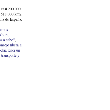
e casi 200.000
s 518.000 km2,
a la de España.
hemos
 Ahora,
as a cabo”
,
nsejo libera al
odría tener un
e transporte y