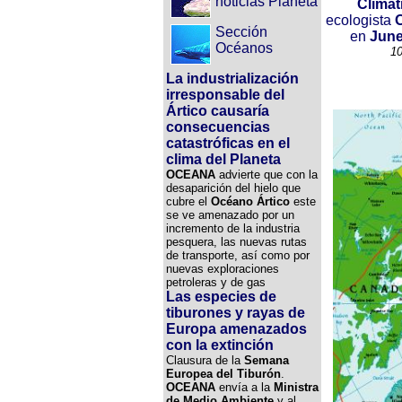
noticias Planeta
Climát
ecologista
Sección
en
June
Océanos
10
La industrialización
irresponsable del
Ártico causaría
consecuencias
catastróficas en el
clima del Planeta
OCEANA
advierte que con la
desaparición del hielo que
cubre el
Océano Ártico
este
se ve amenazado por un
incremento de la industria
pesquera, las nuevas rutas
de transporte, así como por
nuevas exploraciones
petroleras y de gas
Las especies de
tiburones y rayas de
Europa amenazados
con la extinción
Clausura de la
Semana
Europea del Tiburón
.
OCEANA
envía a la
Ministra
de Medio Ambiente
y al