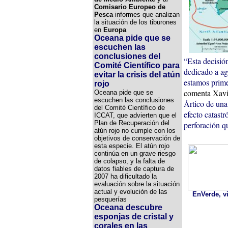
Comisario Europeo de
Pesca
informes que analizan
la situación de los tiburones
en
Europa
Oceana pide que se
escuchen las
conclusiones del
“Esta decisió
Comité Científico para
dedicado a ag
evitar la crisis del atún
estamos prime
rojo
comenta Xavie
Oceana pide que se
escuchen las conclusiones
Ártico de una 
del Comité Científico de
efecto catastr
ICCAT, que advierten que el
Plan de Recuperación del
perforación q
atún rojo no cumple con los
objetivos de conservación de
esta especie. El atún rojo
continúa en un grave riesgo
de colapso, y la falta de
datos fiables de captura de
2007 ha dificultado la
evaluación sobre la situación
actual y evolución de las
EnVerde, vi
pesquerías
Oceana descubre
esponjas de cristal y
corales en las