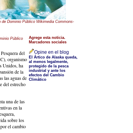
 de Dominio Público
Wikimedia Commons
-
Agrege esta noticia.
minio Público
Marcadores sociales
Opine en el blog
 Pesquera del
El Ártico de Alaska queda,
C), organismo
al menos legalmente,
s Unidos, ha
protegido de la pesca
industrial y ante los
pansión de la
efectos del Cambio
as las aguas de
Climático
e del estrecho
nta una de las
ntivas en la
pesquera,
cida sobre los
 por el cambio