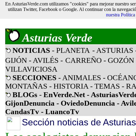
En AsturiasVerde.com utilizamos "cookies" para mejorar nuestro ser
utilizan Twitter, Facebook o Google. Al continuar con la navegaci
nuestra Polític
Asturias Verde
NOTICIAS
- PLANETA
- ASTURIAS
GIJÓN
- AVILÉS
-
CARREÑO
-
GOZÓN
VILLAVICIOSA
SECCIONES
-
ANIMALES
-
OCÉAN
MONTAÑAS
-
HISTORIA
-
TEMAS
-
RA
BLOGs
-
EnVerde.Net
-
AsturiasVerd
GijonDenuncia
-
OviedoDenuncia
-
Avil
CandasTv
-
LuancoTv
Sección noticias de Asturias