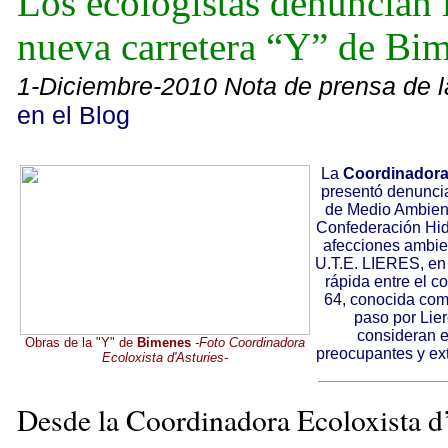
Los ecologistas denuncian 
nueva carretera “Y” de Bi
1-Diciembre-2010 Nota de prensa de l
en el Blog
La
Coordinadora 
presentó denuncia
de Medio Ambient
Confederación Hidr
afecciones ambien
U.T.E. LIERES, en 
rápida entre el co
64, conocida com
paso por Lier
consideran 
Obras de la "Y" de
Bimenes
-Foto Coordinadora
preocupantes y ext
Ecoloxista d'Asturies-
Desde la Coordinadora Ecoloxista d’