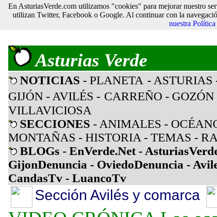
En AsturiasVerde.com utilizamos "cookies" para mejorar nuestro ser
utilizan Twitter, Facebook o Google. Al continuar con la navegaci
nuestra Polític
Asturias Verde
NOTICIAS
- PLANETA
- ASTURIAS
GIJÓN
- AVILÉS
-
CARREÑO
-
GOZÓN
VILLAVICIOSA
SECCIONES
-
ANIMALES
-
OCÉAN
MONTAÑAS
-
HISTORIA
-
TEMAS
-
RA
BLOGs
-
EnVerde.Net
-
AsturiasVerd
GijonDenuncia
-
OviedoDenuncia
-
Avil
CandasTv
-
LuancoTv
Sección Avilés y comarca