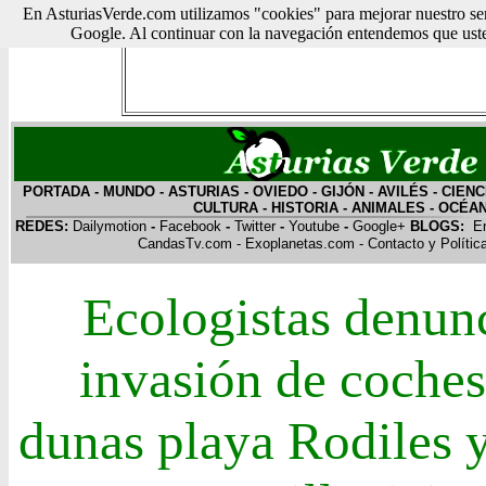
En AsturiasVerde.com utilizamos "cookies" para mejorar nuestro ser
Google. Al continuar con la navegación entendemos que usted
PORTADA
-
MUNDO
-
ASTURIAS
-
OVIEDO
-
GIJÓN
-
AVILÉS
-
CIENC
CULTURA
-
HISTORIA
-
ANIMALES
-
OCÉA
REDES:
Dailymotion
-
Facebook
-
Twitter
-
Youtube
-
Google+
BLOGS:
E
CandasTv.com
-
Exoplanetas.com
-
Contacto y Polític
Ecologistas denunc
invasión de coches
dunas playa Rodiles 