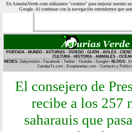
En AsturiasVerde.com utilizamos "cookies" para mejorar nuestro ser
Google. Al continuar con la navegación entendemos que usted
PORTADA
-
MUNDO
-
ASTURIAS
-
OVIEDO
-
GIJÓN
-
AVILÉS
-
CIENC
CULTURA
-
HISTORIA
-
ANIMALES
-
OCÉA
REDES:
Dailymotion
-
Facebook
-
Twitter
-
Youtube
-
Google+
BLOGS:
E
CandasTv.com
-
Exoplanetas.com
-
Contacto y Polític
El consejero de Pre
recibe a los 257 
saharauis que pasa