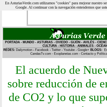
En AsturiasVerde.com utilizamos "cookies" para mejorar nuestro ser
Google. Al continuar con la navegación entendemos que usted
PORTADA
-
MUNDO
-
ASTURIAS
-
OVIEDO
-
GIJÓN
-
AVILÉS
-
CIENC
CULTURA
-
HISTORIA
-
ANIMALES
-
OCÉA
REDES:
Dailymotion
-
Facebook
-
Twitter
-
Youtube
-
Google+
BLOGS:
E
CandasTv.com
-
Exoplanetas.com
-
Contacto y Polític
El acuerdo de Nue
sobre reducción de 
de CO2 y lo que sup