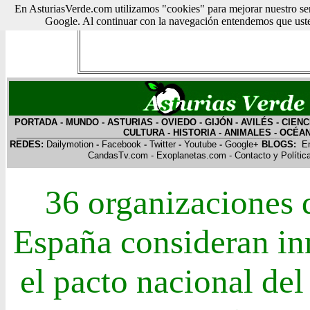
En AsturiasVerde.com utilizamos "cookies" para mejorar nuestro ser
Google. Al continuar con la navegación entendemos que usted
PORTADA
-
MUNDO
-
ASTURIAS
-
OVIEDO
-
GIJÓN
-
AVILÉS
-
CIENC
CULTURA
-
HISTORIA
-
ANIMALES
-
OCÉA
REDES:
Dailymotion
-
Facebook
-
Twitter
-
Youtube
-
Google+
BLOGS:
E
CandasTv.com
-
Exoplanetas.com
-
Contacto y Polític
36 organizaciones 
España consideran in
el pacto nacional del