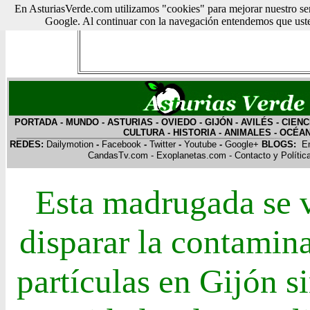
En AsturiasVerde.com utilizamos "cookies" para mejorar nuestro ser
Google. Al continuar con la navegación entendemos que usted
PORTADA
-
MUNDO
-
ASTURIAS
-
OVIEDO
-
GIJÓN
-
AVILÉS
-
CIENC
CULTURA
-
HISTORIA
-
ANIMALES
-
OCÉA
REDES:
Dailymotion
-
Facebook
-
Twitter
-
Youtube
-
Google+
BLOGS:
E
CandasTv.com
-
Exoplanetas.com
-
Contacto y Polític
Esta madrugada se 
disparar la contamin
partículas en Gijón s