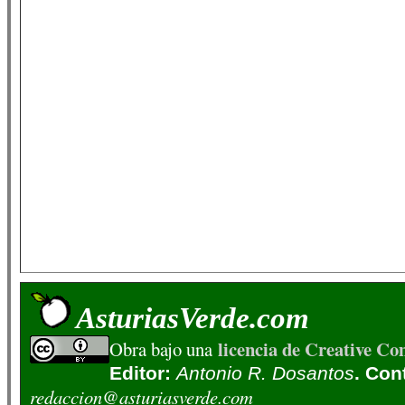
AsturiasVerde.com
licencia de Creative C
Obra bajo una
Editor:
Antonio R. Dosantos
. Con
redaccion@asturiasverde.com