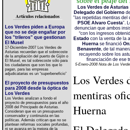
sobre el peaje de
Los Verdes de Asturias
Delegado del Gobierno
de
Artículos relacionados
"las repetidas mentiras del 
PSOE Alvaro Cuesta
". 
Los Verdes piden a Europa
denuncian que ambos insi
que no se deje engañar por
“con los ingresos obteni
los "trileros" que gestionan
Estado
con la venta de la a
El Musel
Huerna
se financió
Onz
17-Diciembre-2007 Los Verdes de
Benavente
, de tal maner
Asturias recuerdan que el sobrecoste
recayendo sobre los astu
de la ampliación del puerto de Gijón o
financiación de ese 
El Musel, es tal sobrecoste sólo para
5-Enero-2008 Nota de Los Verde
los ciudadanos que son los que lo
pagan, para las empresas
adjudicatarias es un “superbeneficio”
Los Verdes d
El proyecto de presupuestos
para 2008 desde la óptica de
mentiras ofic
Los Verdes
Los Verdes analizan a fondo el
proyecto de presupuestos para el año
Huerna
2008 del Principado de Asturias.
Consideran que es un presupuesto
conservador y continuista en las
políticas. Además critican que no se
plantean reformas sociales profundas,
El Delegado
ni se avanza en la mejora de la