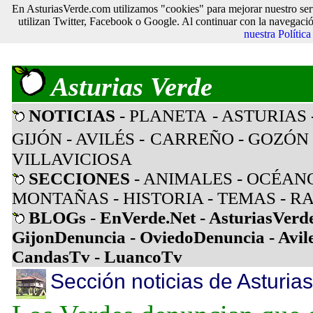
En AsturiasVerde.com utilizamos "cookies" para mejorar nuestro ser
utilizan Twitter, Facebook o Google. Al continuar con la navegaci
nuestra Polític
Asturias Verde
NOTICIAS
- PLANETA
- ASTURIAS
GIJÓN
- AVILÉS
-
CARREÑO
-
GOZÓN
VILLAVICIOSA
SECCIONES
-
ANIMALES
-
OCÉAN
MONTAÑAS
-
HISTORIA
-
TEMAS
-
RA
BLOGs
-
EnVerde.Net
-
AsturiasVerd
GijonDenuncia
-
OviedoDenuncia
-
Avil
CandasTv
-
LuancoTv
Sección noticias de Asturias