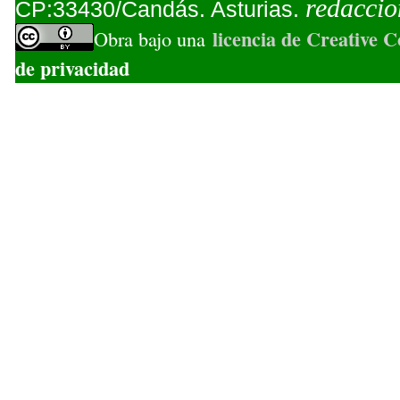
redacci
CP:33430/Candás. Asturias.
licencia de Creative
Obra bajo una
de privacidad