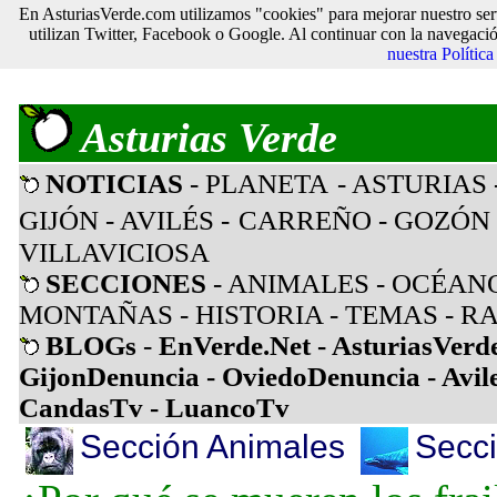
En AsturiasVerde.com utilizamos "cookies" para mejorar nuestro ser
utilizan Twitter, Facebook o Google. Al continuar con la navegaci
nuestra Polític
Asturias Verde
NOTICIAS
- PLANETA
- ASTURIAS
GIJÓN
- AVILÉS
-
CARREÑO
-
GOZÓN
VILLAVICIOSA
SECCIONES
-
ANIMALES
-
OCÉAN
MONTAÑAS
-
HISTORIA
-
TEMAS
-
RA
BLOGs
-
EnVerde.Net
-
AsturiasVerd
GijonDenuncia
-
OviedoDenuncia
-
Avil
CandasTv
-
LuancoTv
Sección Animales
Secci