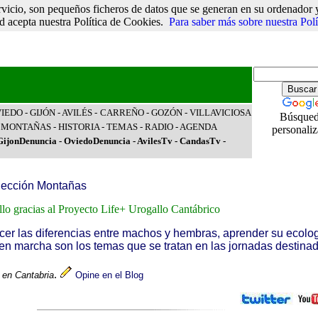
vicio, son pequeños ficheros de datos que se generan en su ordenador y
 acepta nuestra Política de Cookies.
Para saber más sobre nuestra Pol
VIEDO
- GIJÓN
- AVILÉS
-
CARREÑO
-
GOZÓN
-
VILLAVICIOSA
Búsque
-
MONTAÑAS
-
HISTORIA
-
TEMAS
-
RADIO
-
AGENDA
personali
GijonDenuncia
-
OviedoDenuncia
-
AvilesTv
-
CandasTv
-
ección Montañas
lo gracias al Proyecto Life+ Urogallo Cantábrico
er las diferencias entre machos y hembras, aprender su ecologí
en marcha son los temas que se tratan en las jornadas destinad
.
 en Cantabria
Opine en el Blog