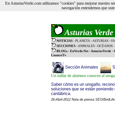
En AsturiasVerde.com utilizamos "cookies" para mejorar nuestro ser
navegación entendemos que usted
Asturias Verde
NOTICIAS
- PLANETA
- ASTURIAS
- O
SECCIONES
-
ANIMALES
-
OCÉANOS
BLOGs
-
EnVerde.Net
-
AsturiasVerde
-
LuancoTv
Sección Animales
S
Un millar de alumnos conocen al urogal
Saber cómo es un urogallo, reconoc
soluciones que se están poniendo 
cantábrica.
26-Abril-2012 Nota de prensa SEO/BirdLife