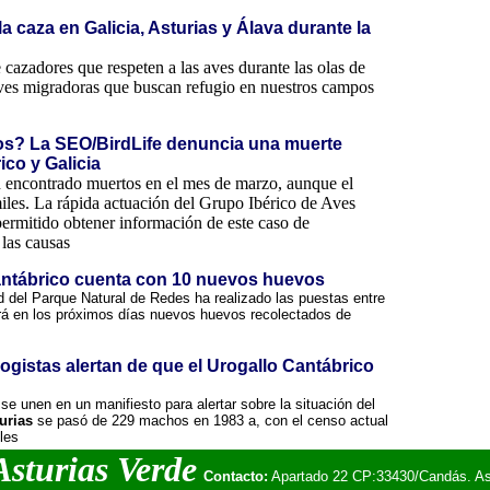
 la caza en Galicia, Asturias y Álava durante la
 cazadores que respeten a las aves durante las olas de
 aves migradoras que buscan refugio en nuestros campos
llos? La SEO/BirdLife denuncia una muerte
ico y Galicia
an encontrado muertos en el mes de marzo, aunque el
iles. La rápida actuación del Grupo Ibérico de Aves
rmitido obtener información de este caso de
 las causas
Cantábrico cuenta con 10 nuevos huevos
d del Parque Natural de Redes ha realizado las puestas entre
birá en los próximos días nuevos huevos recolectados de
logistas alertan de que el Urogallo Cantábrico
se unen en un manifiesto para alertar sobre la situación del
urias
se pasó de 229 machos en 1983 a, con el censo actual
les
sturias Verde
Contacto:
Apartado 22 CP:33430/Candás. As