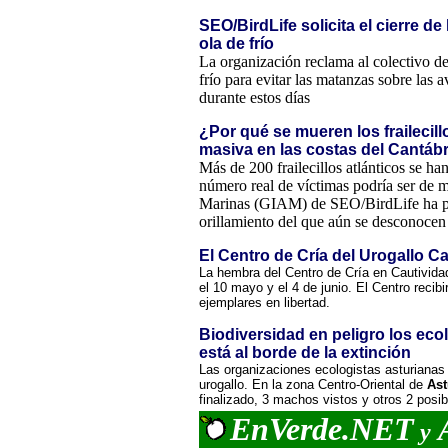
SEO/BirdLife solicita el cierre de
ola de frío
La organización reclama al colectivo de
frío para evitar las matanzas sobre las
durante estos días
¿Por qué se mueren los fraileci
masiva en las costas del Cantábr
Más de 200 frailecillos atlánticos se h
número real de víctimas podría ser de m
Marinas (GIAM) de SEO/BirdLife ha pe
orillamiento del que aún se desconocen
El Centro de Cría del Urogallo 
La hembra del Centro de Cría en Cautivida
el 10 mayo y el 4 de junio. El Centro reci
ejemplares en libertad.
Biodiversidad en peligro los eco
está al borde de la extinción
Las organizaciones ecologistas asturianas 
urogallo. En la zona Centro-Oriental de
Ast
finalizado, 3 machos vistos y otros 2 posib
EnVerde.NET
A
y