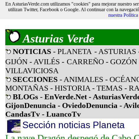
En AsturiasVerde.com utilizamos "cookies" para mejorar nuestro ser
utilizan Twitter, Facebook o Google. Al continuar con la navegaci
nuestra Polític
Asturias Verde
NOTICIAS
- PLANETA
- ASTURIAS
GIJÓN
- AVILÉS
-
CARREÑO
-
GOZÓN
VILLAVICIOSA
SECCIONES
-
ANIMALES
-
OCÉAN
MONTAÑAS
-
HISTORIA
-
TEMAS
-
RA
BLOGs
-
EnVerde.Net
-
AsturiasVerd
GijonDenuncia
-
OviedoDenuncia
-
Avil
CandasTv
-
LuancoTv
Sección noticias Planeta
La nave Dragón despegó de Cabo Ca