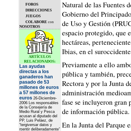
Natural de las Fuentes d
FOROS
DIRECCIONES
Gobierno del Principado
JUEGOS
de Uso y Gestión (PRUG)
COLABORE
con
NOSOTROS
espacio protegido, que e
hectáreas, pertenecient
Ibias, en el suroccidente
ARTÍCULOS
RELACIONADOS:
Previamente a ello ambo
Las ayudas
directas a los
pública y también, prec
ganaderos han
Rectora y por la Junta d
pasado de 53
millones de euros
administración medioamb
a 57 millones de
euros
26-Diciembre-
fase se incluyeron gran 
2006 Los responsables
de la Consejería de
de información pública.
Medio Rural y Pesca
acusan al diputado del
PP, Luis Peláez, de
En la Junta del Parque e
“tergiversar datos y
mentir deliberadamente”