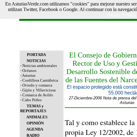
En AsturiasVerde.com utilizamos "cookies" para mejorar nuestro ser
utilizan Twitter, Facebook o Google. Al continuar con la navegaci
Asturias Verde
nuestra Polític
El Consejo de Gobiern
PORTADA
NOTICIAS
Rector de Uso y Gesti
- Noticias ambientales
Desarrollo Sostenible d
- Océanos
- Asturias
de las Fuentes del Narc
- Cordillera Cantábrica
- Oviedo y comarca
El espacio protegido está constit
- Gijón y Villaviciosa
55.000 hectá
- Comarca de Avilés
27-Diciembre-2006 Nota de prensa del
- Cabo Peñes
Asturias
TEMAS y
REPORTAJES
ANIMALES
Tal y como establece la 
OPINIÓN
AGENDA
propia Ley 12/2002, de 
RADIO