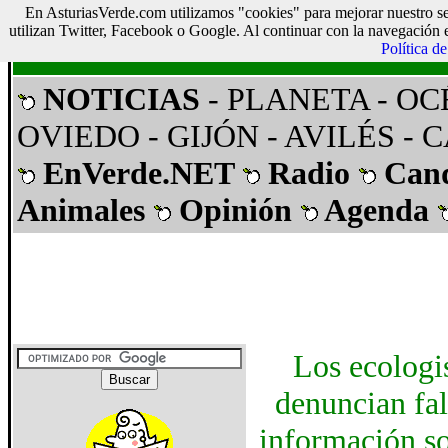
En AsturiasVerde.com utilizamos "cookies" para mejorar nuestro se
Asturias Verde
utilizan Twitter, Facebook o Google. Al continuar con la navegación 
Política d
NOTICIAS
- PLANETA
- O
OVIEDO
- GIJÓN
- AVILÉS
- 
EnVerde.NET
Radio
Can
Animales
Opinión
Agenda
Los ecologi
denuncian fal
información so