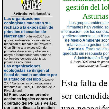
gestión del l
Artículos relacionados
Asturias
Las organizaciones
Los grupos ambientale
ecologistas muestran su
firmantes han venido so
rechazo a la exposición de
información, por los conduct
primates disecados de
y reiteradamente, a la
Vice
Narcenatur
5-Junio-2007 Los
de Medio Ambiente
sobr
grupos ambientalistas asturianos
respaldan el rechazo de Proyecto
relativos a la gestión de
Gran Simio a la exposición de
Asturias
. Estas solici
primates disecados y ofrecen su
quedado sin respuesta por 
apoyo a Narcenatur para dotar de
Administración Reg
contenidos conservacionistas
5-Junio-2007 Nota de prens
próximas ediciones
organizaciones firman
Las organizaciones
ecologistas se dirigen al
fiscal de medio ambiente por
Esta falta d
la situación del lobo
1-Enero-
2007 Carta de las organizaciones
firmantes al Fiscal, D. Joaquín de la
Riva Llerandi
ser entendid
El Principado emprende
acciones legales contra el
diputado del PP Luis Peláez,
una negación
por sus críticas a la gestión