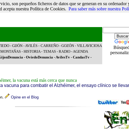
vicio, son pequeños ficheros de datos que se generan en su ordenador y
 acepta nuestra Política de Cookies.
Para saber más sobre nuestra Pol
VIEDO
- GIJÓN
- AVILÉS
-
CARREÑO
-
GOZÓN
-
VILLAVICIOSA
Búsque
-
MONTAÑAS
-
HISTORIA
-
TEMAS
-
RADIO
-
AGENDA
personali
GijonDenuncia
-
OviedoDenuncia
-
AvilesTv
-
CandasTv
-
éimer, la vacuna está más cerca que nunca
a vacuna para combatir el Alzhéimer, el ensayo clínico se llevar
.
on
Opine en el Blog