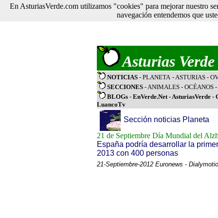
En AsturiasVerde.com utilizamos "cookies" para mejorar nuestro ser
navegación entendemos que usted
Asturias Verde
NOTICIAS
- PLANETA
- ASTURIAS
- O
SECCIONES
-
ANIMALES
-
OCÉANOS
BLOGs
-
EnVerde.Net
-
AsturiasVerde
-
LuancoTv
Sección noticias Planeta
21 de Septiembre Día Mundial del Alzh
España podría desarrollar la primer
2013 con 400 personas
21-Septiembre-2012 Euronews - Dialymoti