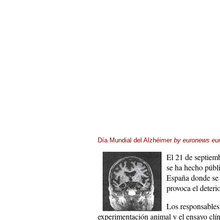
Día Mundial del Alzhéimer
by
euronews eu
El 21 de septiemb
se ha hecho públ
España donde se d
provoca el deteri
Los responsables
experimentación animal y el ensayo clín