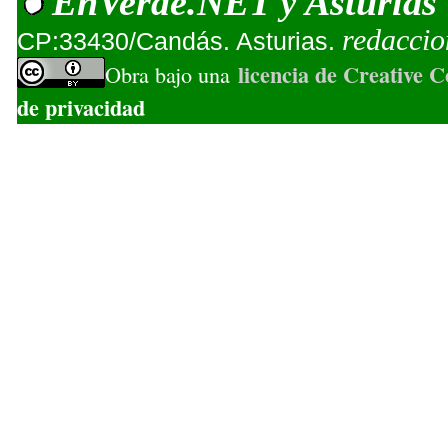
EnVerde.NET
Asturias
y
redacci
CP:33430/Candás. Asturias.
licencia de Creative
Obra bajo una
de privacidad