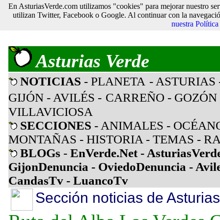
En AsturiasVerde.com utilizamos "cookies" para mejorar nuestro ser
utilizan Twitter, Facebook o Google. Al continuar con la navegaci
nuestra Polític
Asturias Verde
NOTICIAS
- PLANETA
- ASTURIAS
GIJÓN
- AVILÉS
-
CARREÑO
-
GOZÓN
VILLAVICIOSA
SECCIONES
-
ANIMALES
-
OCÉAN
MONTAÑAS
-
HISTORIA
-
TEMAS
-
RA
BLOGs
-
EnVerde.Net
-
AsturiasVerd
GijonDenuncia
-
OviedoDenuncia
-
Avil
CandasTv
-
LuancoTv
Sección noticias de Asturias