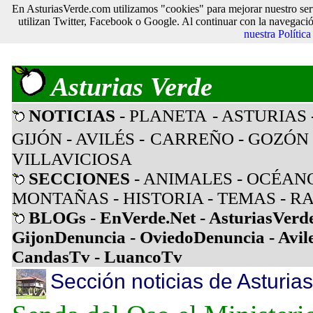
En AsturiasVerde.com utilizamos "cookies" para mejorar nuestro ser
utilizan Twitter, Facebook o Google. Al continuar con la navegaci
nuestra Polític
Asturias Verde
NOTICIAS
- PLANETA
- ASTURIAS
GIJÓN
- AVILÉS
-
CARREÑO
-
GOZÓN
VILLAVICIOSA
SECCIONES
-
ANIMALES
-
OCÉAN
MONTAÑAS
-
HISTORIA
-
TEMAS
-
RA
BLOGs
-
EnVerde.Net
-
AsturiasVerd
GijonDenuncia
-
OviedoDenuncia
-
Avil
CandasTv
-
LuancoTv
Sección noticias de Asturias